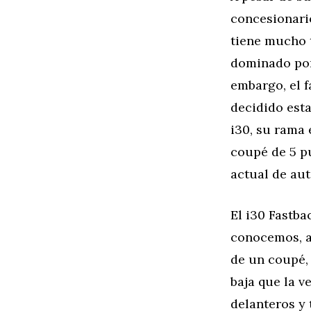
concesionar
tiene mucho 
dominado por
embargo, el f
decidido esta
i30, su rama 
coupé de 5 p
actual de au
El i30 Fastba
conocemos, al
de un coupé,
baja que la v
delanteros y 