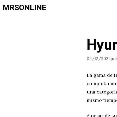
Saltar
MRSONLINE
al
contenido
Hyun
02/12/2021
po
La gama de H
completamente
una categorí
mismo tiempo
A pesar de su