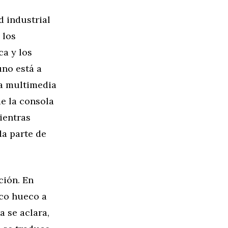
ad industrial
 los
ca y los
uno está a
la multimedia
e la consola
mientras
da parte de
ción. En
oco hueco a
a se aclara,