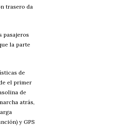
ón trasero da
s pasajeros
que la parte
ísticas de
de el primer
asolina de
marcha atrás,
carga
unción) y GPS