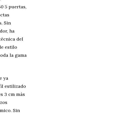
30 5 puertas,
actas
. Sin
dor, ha
técnica del
e estilo
toda la gama
e ya
l estilizado
 es 3 cm más
izos
mico. Sin