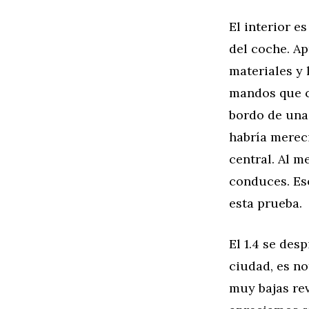
El interior es
del coche. Ap
materiales y 
mandos que c
bordo de una
habría merec
central. Al m
conduces. Es
esta prueba.
El 1.4 se des
ciudad, es no
muy bajas rev