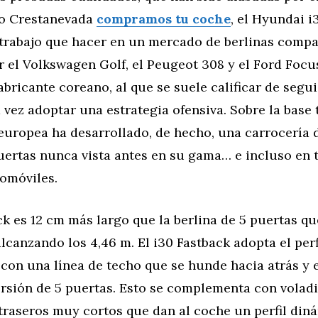
io Crestanevada
compramos tu coche
, el Hyundai i
trabajo que hacer en un mercado de berlinas comp
 el Volkswagen Golf, el Peugeot 308 y el Ford Focus
abricante coreano, al que se suele calificar de segui
 vez adoptar una estrategia ofensiva. Sobre la base 
europea ha desarrollado, de hecho, una carrocería d
uertas nunca vista antes en su gama… e incluso en 
tomóviles.
ck es 12 cm más largo que la berlina de 5 puertas qu
canzando los 4,46 m. El i30 Fastback adopta el perfi
 con una línea de techo que se hunde hacia atrás y
ersión de 5 puertas. Esto se complementa con volad
traseros muy cortos que dan al coche un perfil diná