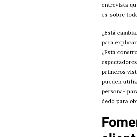
entrevista qu
es, sobre tod
¿Está cambian
para explicar
¿Está constr
espectadores
primeros vist
pueden utiliz
persona- para
dedo para ob
Fomen