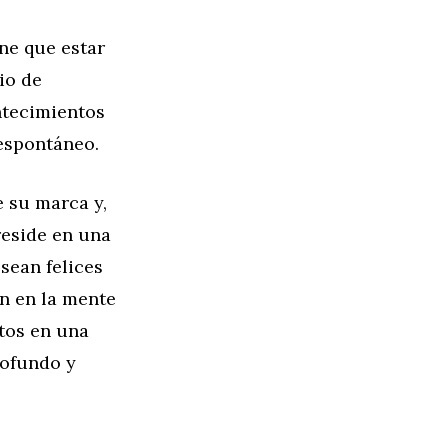
ene que estar
io de
ntecimientos
 espontáneo.
 su marca y,
reside en una
 sean felices
án en la mente
tos en una
rofundo y