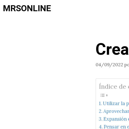
Saltar
MRSONLINE
al
contenido
Crea
04/09/2022
p
Índice de
Utilizar la
Aprovecha
Expansión 
Pensar en e