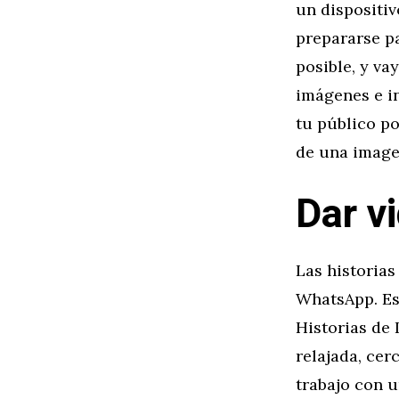
un dispositi
prepararse pa
posible, y va
imágenes e i
tu público po
de una image
Dar vi
Las historia
WhatsApp. Est
Historias de
relajada, ce
trabajo con u