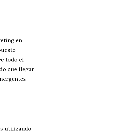
keting en
puesto
ce todo el
do que llegar
emergentes
s utilizando