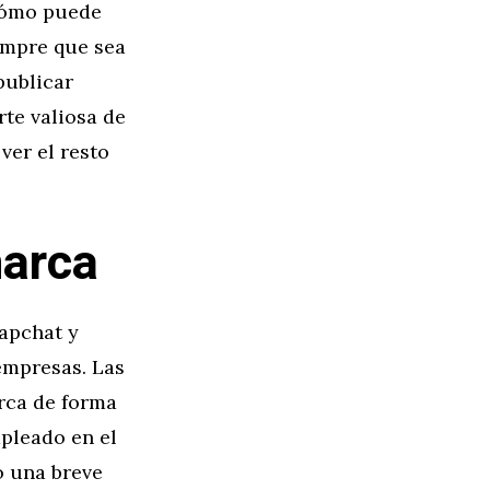
¿Cómo puede
iempre que sea
publicar
te valiosa de
ver el resto
marca
napchat y
empresas. Las
rca de forma
pleado en el
o una breve