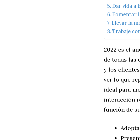
Dar vida a 
Fomentar la
Llevar la me
Trabaje con
2022 es el añ
de todas las 
y los cliente
ver lo que re
ideal para mo
interacción r
función de su
Adopta
Presen