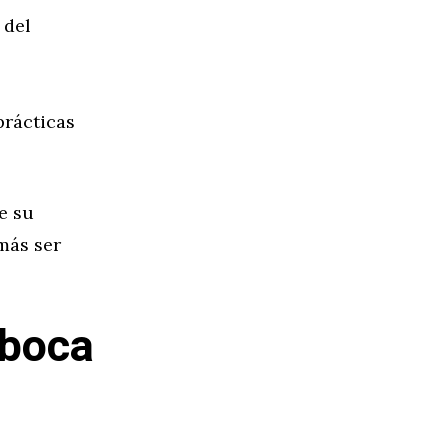
 del
prácticas
e su
más ser
 boca