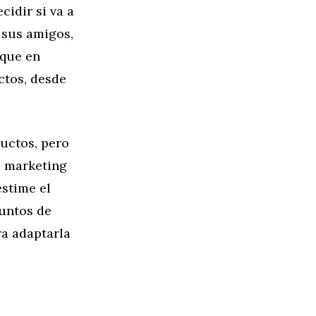
idir si va a
 sus amigos,
 que en
ctos, desde
uctos, pero
u marketing
estime el
puntos de
ara adaptarla