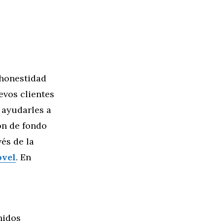
 honestidad
evos clientes
 ayudarles a
ón de fondo
és de la
ovel
. En
nidos