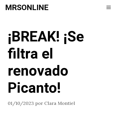
Saltar
MRSONLINE
Me
al
contenido
¡BREAK! ¡Se
filtra el
renovado
Picanto!
01/10/2023
por
Clara Montiel