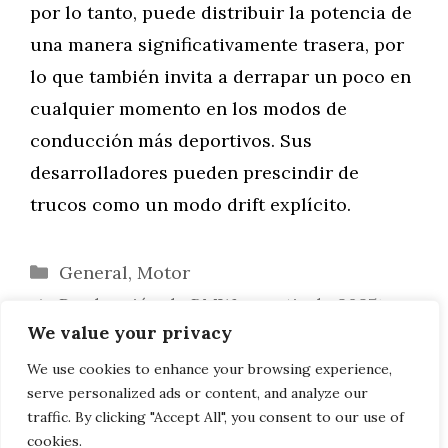
por lo tanto, puede distribuir la potencia de
una manera significativamente trasera, por
lo que también invita a derrapar un poco en
cualquier momento en los modos de
conducción más deportivos. Sus
desarrolladores pueden prescindir de
trucos como un modo drift explícito.
Categorías
General
,
Motor
Producción de BMW a partir de 2025:
We value your privacy
25% más barata, ampliación de capacidad
Comparación de potencia: BMW X5 M
We use cookies to enhance your browsing experience,
serve personalized ads or content, and analyze our
con M xDrive frente a BMW M4 G82
traffic. By clicking "Accept All", you consent to our use of
cookies.