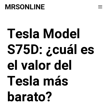
Saltar
MRSONLINE
Me
al
contenido
Tesla Model
S75D: ¿cuál es
el valor del
Tesla más
barato?