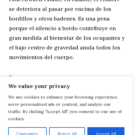
se deteriora al pasar por encima de los
bordillos y otros badenes. Es una pena
porque el silencio a bordo contribuye en
gran medida al bienestar de los ocupantes y
el bajo centro de gravedad anula todos los
movimientos del cuerpo.
Categorías
Motor
We value your privacy
COMPONGA SU INTERIOR
Cómo cuidar su cara después de un
We use cookies to enhance your browsing experience,
serve personalized ads or content, and analyze our
estiramiento facial
traffic. By clicking "Accept All", you consent to our use of
cookies.
Customize
Reject All
Accept All