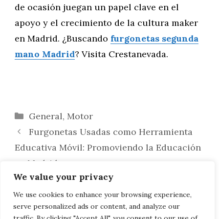
de ocasión juegan un papel clave en el
apoyo y el crecimiento de la cultura maker
en Madrid. ¿Buscando
furgonetas segunda
mano Madrid
? Visita Crestanevada.
Categorías
General
,
Motor
Furgonetas Usadas como Herramienta
Educativa Móvil: Promoviendo la Educación
en Madrid
We value your privacy
Furgonetas: Impulsando la
Concienciación sobre el Cambio Climático
We use cookies to enhance your browsing experience,
serve personalized ads or content, and analyze our
en Madrid
traffic. By clicking "Accept All", you consent to our use of