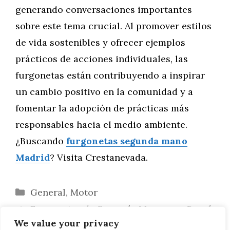
generando conversaciones importantes
sobre este tema crucial. Al promover estilos
de vida sostenibles y ofrecer ejemplos
prácticos de acciones individuales, las
furgonetas están contribuyendo a inspirar
un cambio positivo en la comunidad y a
fomentar la adopción de prácticas más
responsables hacia el medio ambiente.
¿Buscando
furgonetas segunda mano
Madrid
? Visita Crestanevada.
Categorías
General
,
Motor
Furgonetas de Segunda Mano y su Papel
We value your privacy
en la Cultura Maker de Madrid