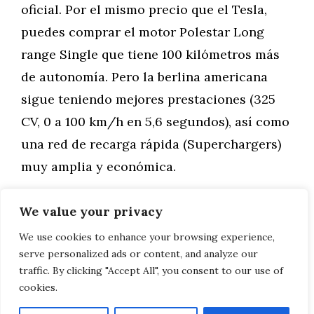
oficial. Por el mismo precio que el Tesla,
puedes comprar el motor Polestar Long
range Single que tiene 100 kilómetros más
de autonomía. Pero la berlina americana
sigue teniendo mejores prestaciones (325
CV, 0 a 100 km/h en 5,6 segundos), así como
una red de recarga rápida (Superchargers)
muy amplia y económica.
We value your privacy
Categorías
General
,
Motor
Alfa Romeo Giulia Veloce Ti
We use cookies to enhance your browsing experience,
serve personalized ads or content, and analyze our
Land Rover Defender, del V8 al Phev
traffic. By clicking "Accept All", you consent to our use of
cookies.