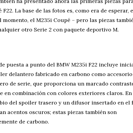
ambién ha presentado ahora las primeras piezas pa
 F22. La base de las fotos es, como era de esperar, 
el momento, el M235i Coupé – pero las piezas tambi
ualquier otro Serie 2 con paquete deportivo M.
de puesta a punto del BMW M235i F22 incluye inici
iler delantero fabricado en carbono como accesorio
tero de serie, que proporciona un marcado contrast
 en combinación con colores exteriores claros. En 
abio del spoiler trasero y un difusor insertado en el 
tan acentos oscuros; estas piezas también son
emente de carbono.