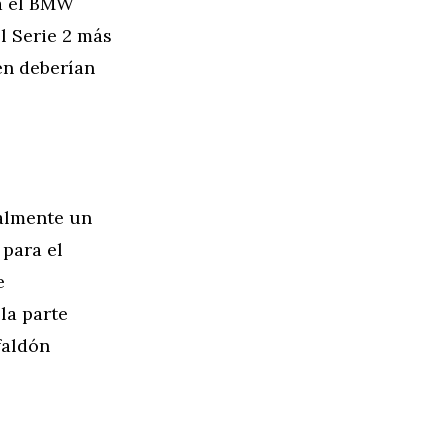
ra el BMW
el Serie 2 más
én deberían
almente un
 para el
e
la parte
faldón