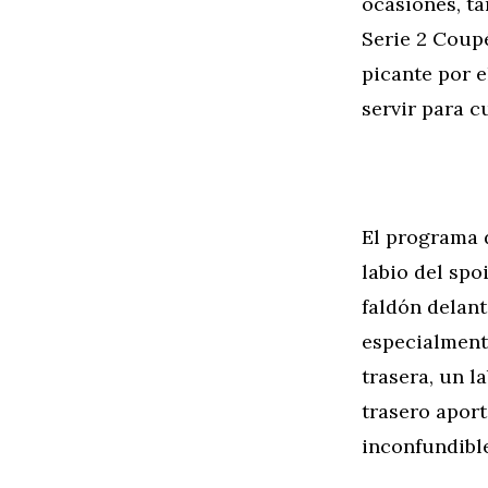
ocasiones, t
Serie 2 Coupé
picante por 
servir para c
El programa 
labio del spo
faldón delan
especialmente
trasera, un l
trasero apor
inconfundibl