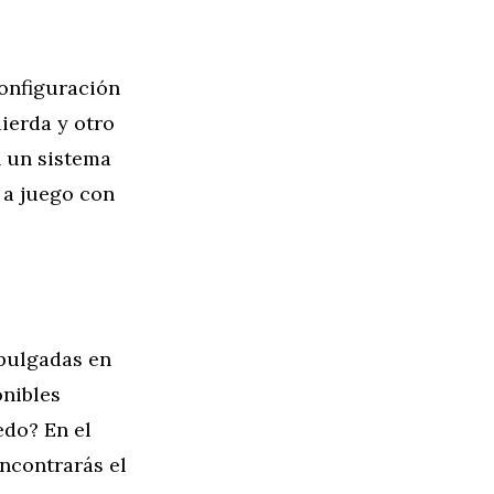
onfiguración
ierda y otro
n un sistema
 a juego con
 pulgadas en
onibles
edo? En el
encontrarás el