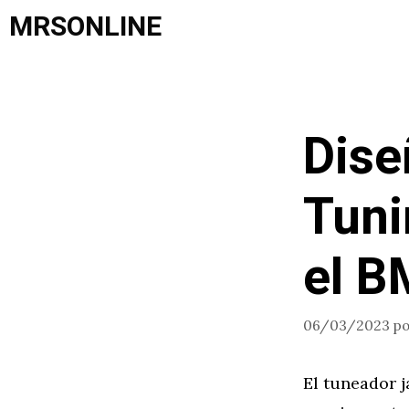
Saltar
MRSONLINE
al
contenido
Dis
Tuni
el B
06/03/2023
p
El tuneador 