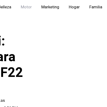
Belleza
Motor
Marketing
Hogar
Familia
:
ara
 F22
ias