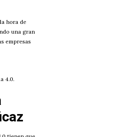
la hora de
endo una gran
Las empresas
a 4.0.
a
icaz
.0 tienen que