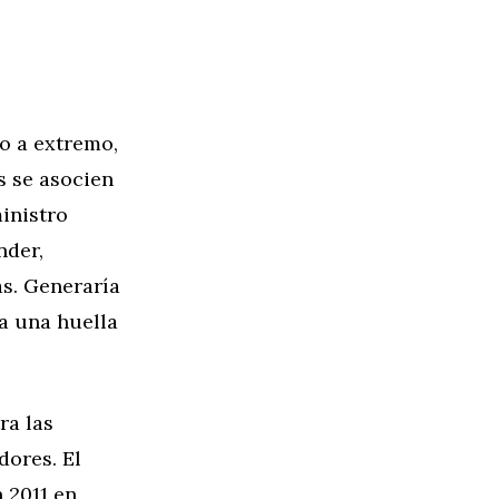
o a extremo,
s se asocien
inistro
nder,
as. Generaría
ía una huella
ra las
dores. El
 2011 en