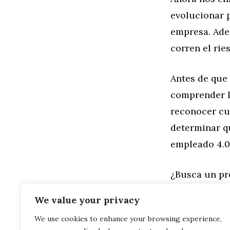
evolucionar p
empresa. Adem
corren el rie
Antes de que 
comprender la
reconocer cuá
determinar qu
empleado 4.0
¿Busca un p
Software es l
We value your privacy
We use cookies to enhance your browsing experience,
Categorías
General