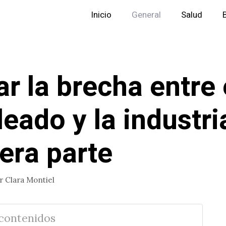
Inicio
General
Salud
ar la brecha entre 
eado y la industri
era parte
or
Clara Montiel
 contenidos