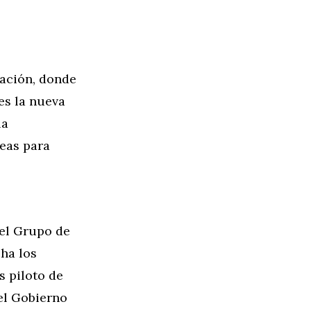
zación, donde
es la nueva
la
deas para
 el Grupo de
cha los
s piloto de
el Gobierno