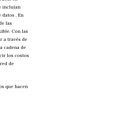
 incluían
 datos . En
de las
ible. Con las
r a través de
la cadena de
cir los costos
 red de
os que hacen