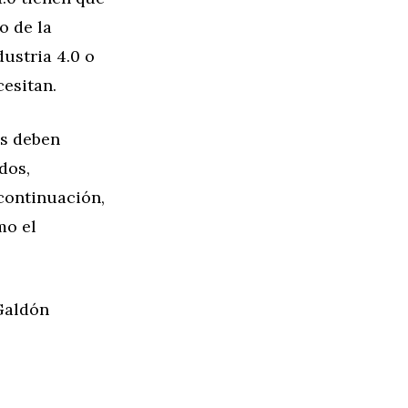
o de la
ustria 4.0 o
cesitan.
es deben
dos,
 continuación,
mo el
Galdón