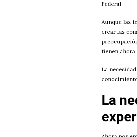
Federal.
Aunque las i
crear las co
preocupación
tienen ahora
La necesidad
conocimientos
La ne
exper
Ahora nos en