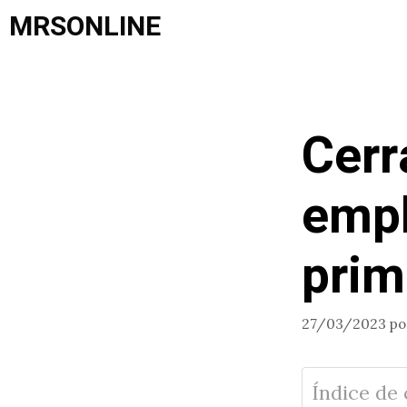
Saltar
MRSONLINE
al
contenido
Cerr
empl
prim
27/03/2023
p
Índice de