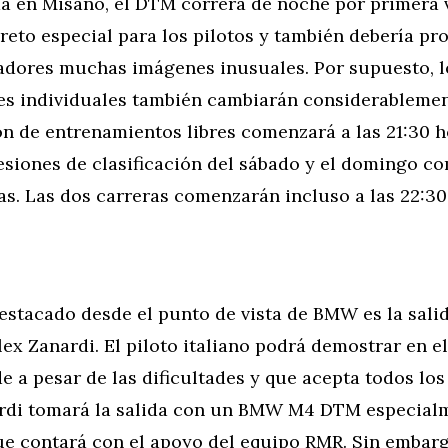
da en Misano, el DTM correrá de noche por primera v
eto especial para los pilotos y también debería pr
tadores muchas imágenes inusuales. Por supuesto, l
nes individuales también cambiarán considerablemen
n de entrenamientos libres comenzará a las 21:30 h
sesiones de clasificación del sábado y el domingo c
as. Las dos carreras comenzarán incluso a las 22:30
estacado desde el punto de vista de BMW es la sal
lex Zanardi. El piloto italiano podrá demostrar en 
e a pesar de las dificultades y que acepta todos los
rdi tomará la salida con un BMW M4 DTM especial
ue contará con el apoyo del equipo RMR. Sin embarg