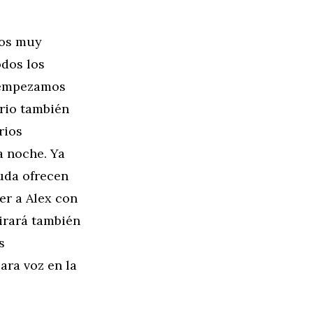
mos muy
odos los
e empezamos
ario también
rios
a noche. Ya
uda ofrecen
er a Alex con
irará también
s
ara voz en la