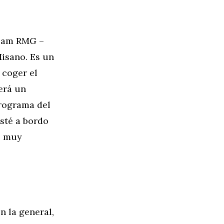
eam RMG –
Misano. Es un
 coger el
erá un
programa del
esté a bordo
o muy
 la general,