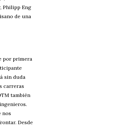
, Philipp Eng
Misano de una
e por primera
rticipante
rá sin duda
s carreras
 DTM también
ingenieros.
e nos
rontar. Desde