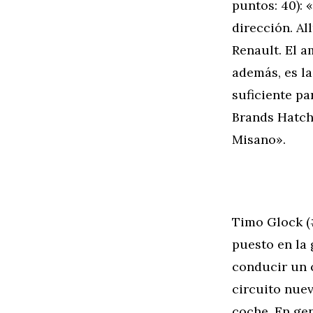
puntos: 40): 
dirección. Al
Renault. El am
además, es l
suficiente pa
Brands Hatch
Misano».
Timo Glock 
puesto en la 
conducir un 
circuito nue
coche. En gen