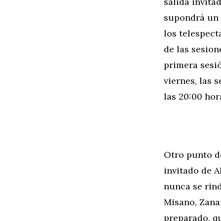
salida invita
supondrá un r
los telespec
de las sesio
primera sesió
viernes, las 
las 20:00 hor
Otro punto d
invitado de A
nunca se rind
Misano, Zana
preparado, q