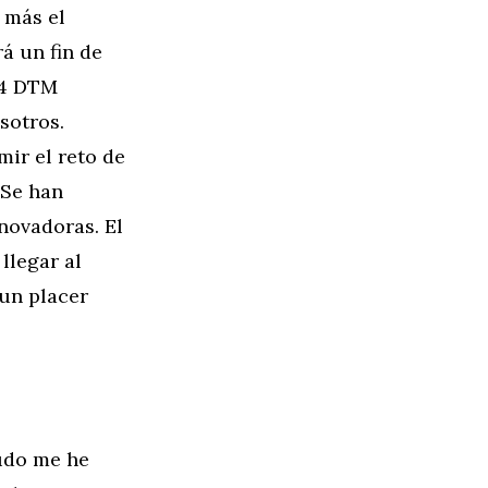
 más el
á un fin de
M4 DTM
osotros.
ir el reto de
 Se han
novadoras. El
llegar al
 un placer
udo me he