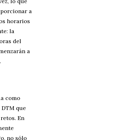
ez, lo que
oporcionar a
os horarios
te: la
oras del
omenzarán a
.
ida como
el DTM que
 retos. En
mente
o, no sólo