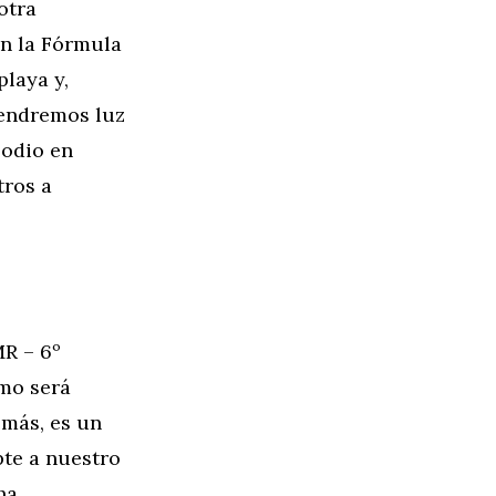
otra
en la Fórmula
playa y,
tendremos luz
podio en
tros a
R – 6º
ómo será
emás, es un
pte a nuestro
ha