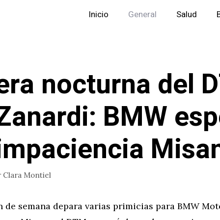
Inicio
General
Salud
era nocturna del 
Zanardi: BMW esp
impaciencia Misa
r
Clara Montiel
in de semana depara varias primicias para BMW Moto