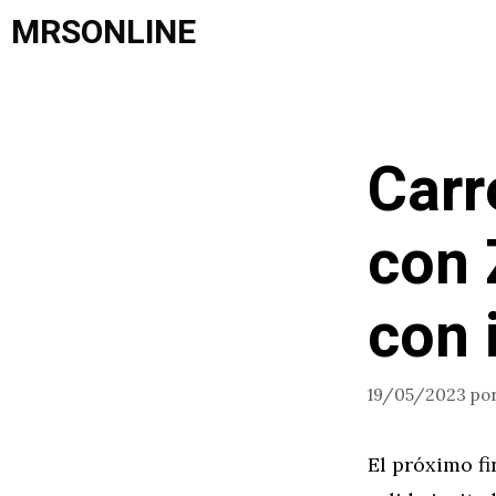
Saltar
MRSONLINE
al
contenido
Carr
con 
con 
19/05/2023
po
El próximo f