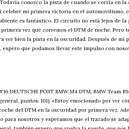
«Todavía conozco la pista de cuando se corría en la 
lí celebré mi primera victoria en el automovilismo, 
biente es fantástico. El circuito no está lejos de la 
a primera vez que corremos el DTM de noche. Pero 
ra ver bien la pista en la oscuridad. Después de mi 
, espero que podamos llevar este impulso con noso
(#16 DEUTSCHE POST BMW M4 DTM, BMW Team RM
general, puntos: 101): «Estoy emocionado por ver c
coche del DTM en la oscuridad por primera vez. Ad
vo para nosotros y esperamos que el trazado se ada
eral, también espero que vuelva la suerte, que nos 