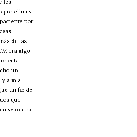
e los
o por ello es
mpaciente por
osas
emás de las
DTM era algo
or esta
echo un
 y a mis
ue un fin de
ados que
ano sean una