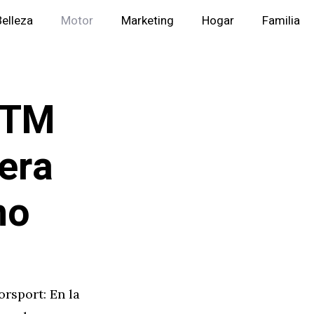
Belleza
Motor
Marketing
Hogar
Familia
DTM
era
no
rsport: En la