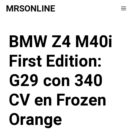
Saltar
MRSONLINE
Me
al
contenido
BMW Z4 M40i
First Edition:
G29 con 340
CV en Frozen
Orange