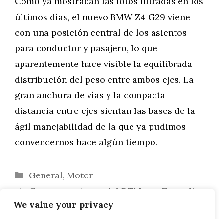
Como ya mostraban las fotos filtradas en los
últimos días, el nuevo BMW Z4 G29 viene
con una posición central de los asientos
para conductor y pasajero, lo que
aparentemente hace visible la equilibrada
distribución del peso entre ambos ejes. La
gran anchura de vías y la compacta
distancia entre ejes sientan las bases de la
ágil manejabilidad de la que ya pudimos
convencernos hace algún tiempo.
Categorías
General
,
Motor
Carrera nocturna del DTM con Zanardi:
We value your privacy
BMW espera con impaciencia Misano