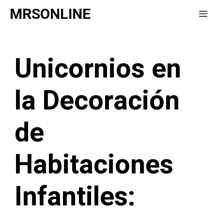
Saltar
MRSONLINE
Me
al
contenido
Unicornios en
la Decoración
de
Habitaciones
Infantiles: