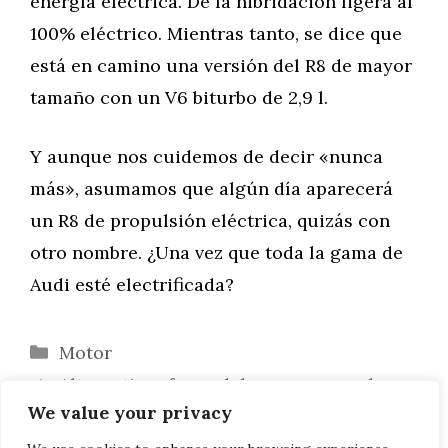
energía eléctrica. De la hibridación ligera al
100% eléctrico. Mientras tanto, se dice que
está en camino una versión del R8 de mayor
tamaño con un V6 biturbo de 2,9 l.
Y aunque nos cuidemos de decir «nunca
más», asumamos que algún día aparecerá
un R8 de propulsión eléctrica, quizás con
otro nombre. ¿Una vez que toda la gama de
Audi esté electrificada?
Categorías
Motor
Alternativas fuera del campus para los
We value your privacy
estudiantes