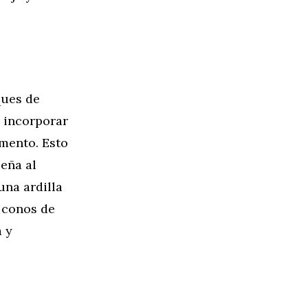
ques de
l incorporar
imento. Esto
seña al
una ardilla
 conos de
a y