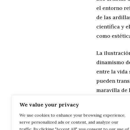
el entorno r
de las ardill
científica y 
como estétic
La ilustració
dinamismo de
entre la vida 
pueden trans
maravilla de 
proteger esto
We value your privacy
We use cookies to enhance your browsing experience,
Categorías
Familia
,
Gen
serve personalized ads or content, and analyze our
Tendencias A
La Represen
traffic. By clicking "Accept All", you consent to our use of