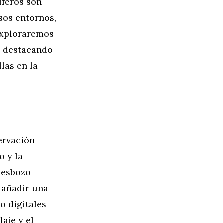
íferos son
sos entornos,
exploraremos
s, destacando
llas en la
ervación
o y la
 esbozo
 añadir una
o digitales
laje y el