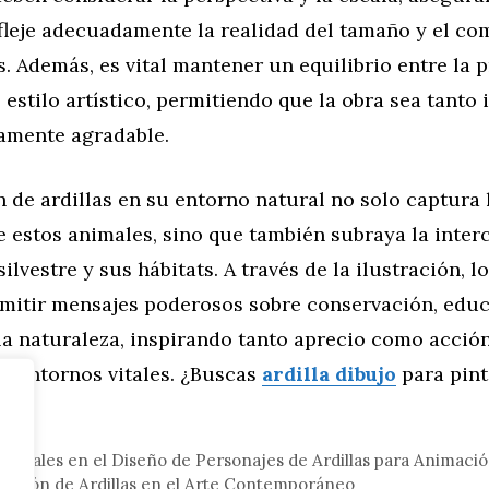
efleje adecuadamente la realidad del tamaño y el c
as. Además, es vital mantener un equilibrio entre la 
el estilo artístico, permitiendo que la obra sea tanto
amente agradable.
n de ardillas en su entorno natural no solo captura l
 estos animales, sino que también subraya la inter
silvestre y sus hábitats. A través de la ilustración, lo
mitir mensajes poderosos sobre conservación, educ
la naturaleza, inspirando tanto aprecio como acció
s entornos vitales. ¿Buscas
ardilla dibujo
para pint
eral
ctuales en el Diseño de Personajes de Ardillas para Animaci
tación de Ardillas en el Arte Contemporáneo