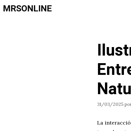
Saltar
MRSONLINE
al
contenido
Ilus
Entr
Natu
31/03/2025
po
La interacció