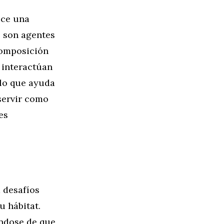
ece una
s son agentes
 composición
s interactúan
lo que ayuda
servir como
es
a desafíos
u hábitat.
ándose de que