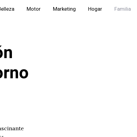
Belleza
Motor
Marketing
Hogar
Familia
ón
orno
ascinante