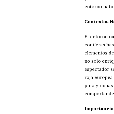
entorno natur
Contextos Na
El entorno na
coníferas has
elementos de 
no solo enriq
espectador so
roja europea
pino y ramas
comportamie
Importancia 