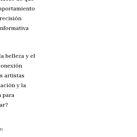
omportamiento
precisión
 informativa
a belleza y el
conexión
s artistas
ación y la
n para
ar?
ón