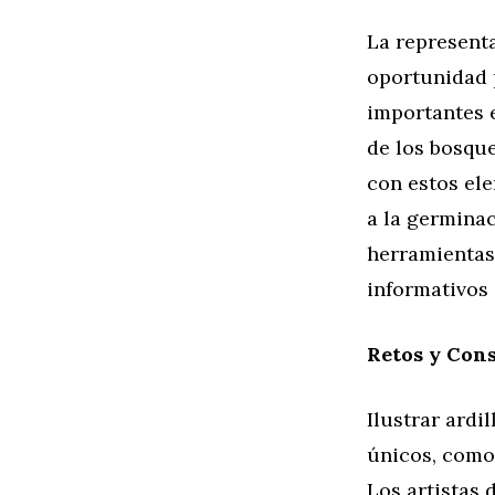
La representa
oportunidad p
importantes e
de los bosque
con estos el
a la germina
herramientas 
informativos 
Retos y Cons
Ilustrar ardi
únicos, como 
Los artistas 