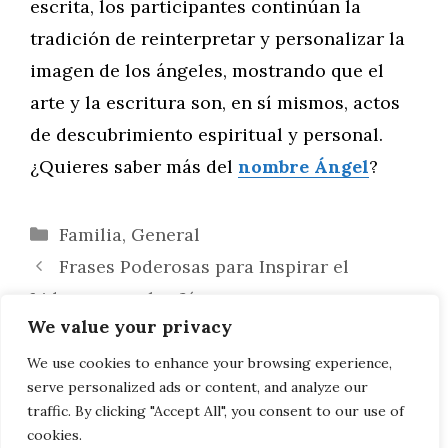
escrita, los participantes continúan la
tradición de reinterpretar y personalizar la
imagen de los ángeles, mostrando que el
arte y la escritura son, en sí mismos, actos
de descubrimiento espiritual y personal.
¿Quieres saber más del
nombre Ángel
?
Categorías
Familia
,
General
Frases Poderosas para Inspirar el
Liderazgo en los Jóvenes
We value your privacy
Ángel en el Objetivo: Exploración y
Expresión en la Fotografía y el Arte Visual
We use cookies to enhance your browsing experience,
serve personalized ads or content, and analyze our
Contemporáneo
traffic. By clicking "Accept All", you consent to our use of
cookies.