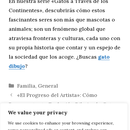
En nuestra serie «Gatos a Través de los
Continentes», descubrirás cómo estos
fascinantes seres son más que mascotas o
animales; son un fenómeno global que
atraviesa fronteras y culturas, cada uno con
su propia historia que contar y un espejo de
la sociedad que los acoge. ¿Buscas
gato
dibujo
?
Categorías
Familia
,
General
«El Progreso del Artista»: Cómo
Documentar tu Evolución Dibujando Gatos
We value your privacy
«Diferentes Razas, Diversos Trazos»:
Domina el Arte de Dibujar Varias Razas de
We use cookies to enhance your browsing experience,