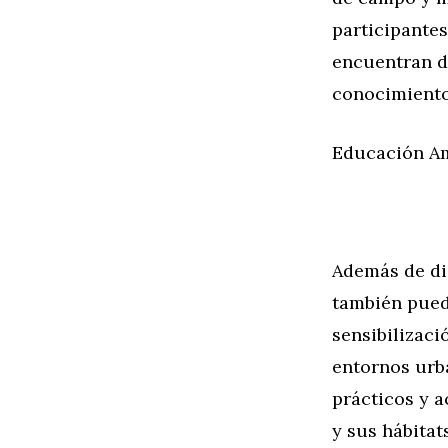
participantes
encuentran du
conocimiento 
Educación Am
Además de dis
también pued
sensibilizaci
entornos urba
prácticos y a
y sus hábitat