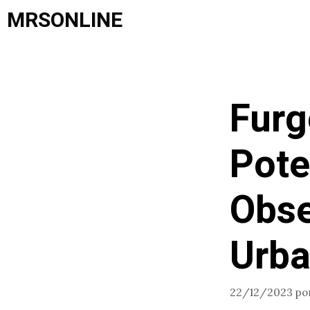
Saltar
MRSONLINE
al
contenido
Furg
Pote
Obse
Urba
22/12/2023
po