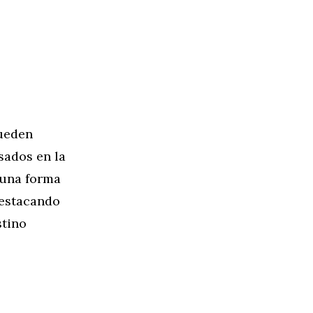
pueden
sados en la
n una forma
destacando
stino