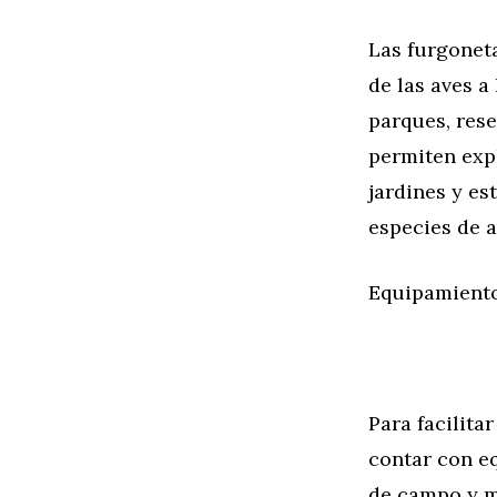
Las furgoneta
de las aves a
parques, rese
permiten expl
jardines y e
especies de a
Equipamiento
Para facilita
contar con e
de campo y ma