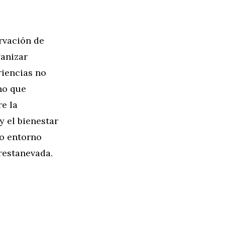
rvación de
ganizar
riencias no
no que
e la
y el bienestar
io entorno
Crestanevada.