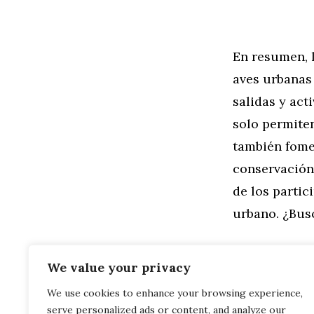
En resumen, 
aves urbanas
salidas y act
solo permiten
también fomen
conservación 
de los partic
urbano. ¿Bu
We value your privacy
We use cookies to enhance your browsing experience,
Categorías
General
,
Mo
serve personalized ads or content, and analyze our
Furgonetas 