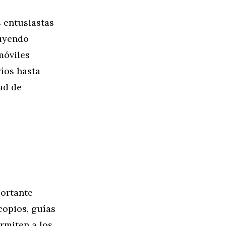
s entusiastas
luyendo
móviles
ríos hasta
ad de
portante
copios, guías
rmiten a los