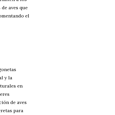
s de aves que
fomentando el
rgonetas
l y la
aturales en
leres
ción de aves
cretas para