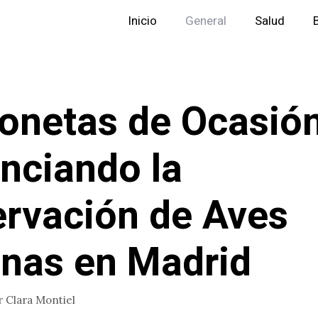
Inicio
General
Salud
onetas de Ocasión
nciando la
rvación de Aves
nas en Madrid
r
Clara Montiel