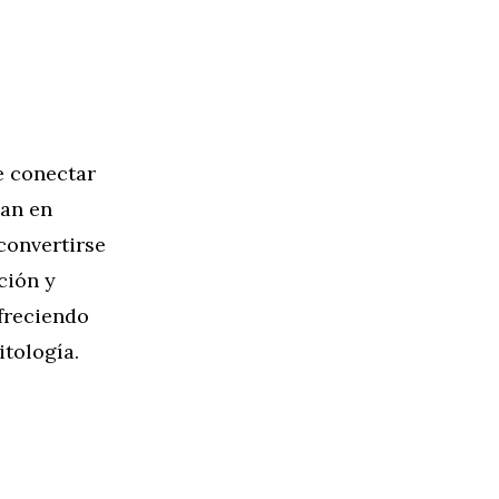
e conectar
tan en
convertirse
ción y
ofreciendo
itología.