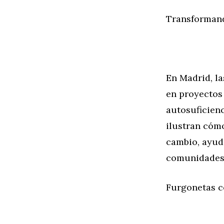
Transformand
En Madrid, l
en proyectos
autosuficienc
ilustran cóm
cambio, ayuda
comunidades
Furgonetas c