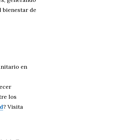
l bienestar de
nitario en
lecer
re los
d
? Visita