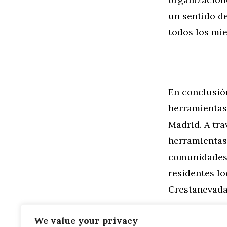
un sentido de
todos los mi
En conclusió
herramientas
Madrid. A tra
herramientas
comunidades 
residentes l
Crestanevada
Categorías
General
,
Mo
We value your privacy