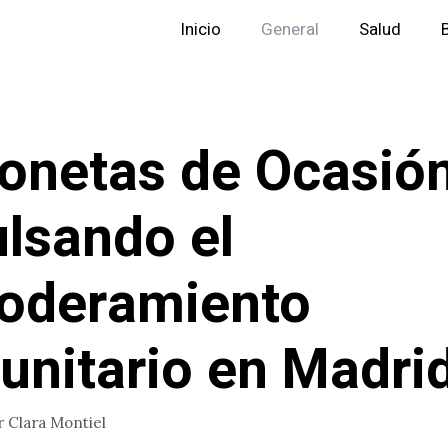
Inicio
General
Salud
onetas de Ocasión
lsando el
oderamiento
nitario en Madri
r
Clara Montiel