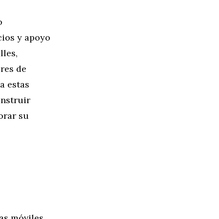
o
cios y apoyo
lles,
eres de
a estas
onstruir
orar su
as móviles