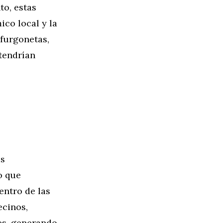
to, estas
ico local y la
 furgonetas,
tendrían
os
o que
entro de las
ecinos,
es, generando