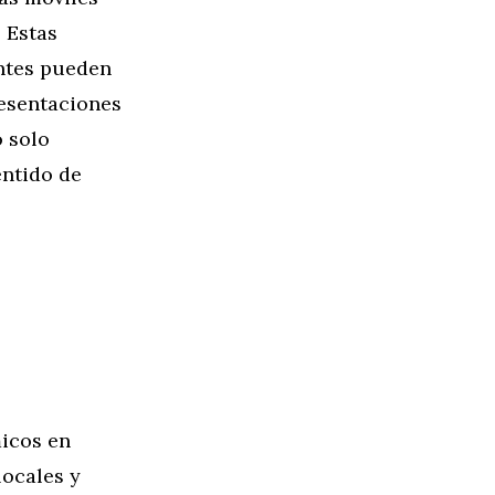
 Estas
entes pueden
resentaciones
o solo
entido de
icos en
ocales y