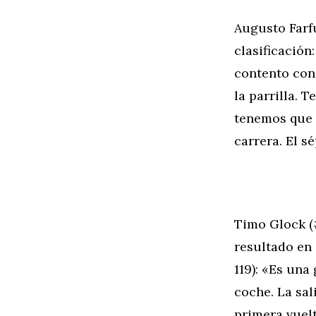
Augusto Far
clasificación
contento con
la parrilla. 
tenemos que m
carrera. El s
Timo Glock
resultado en 
119): «Es un
coche. La sal
primera vuel