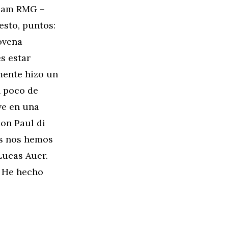
eam RMG –
esto, puntos:
ovena
s estar
mente hizo un
n poco de
ve en una
con Paul di
os nos hemos
Lucas Auer.
. He hecho