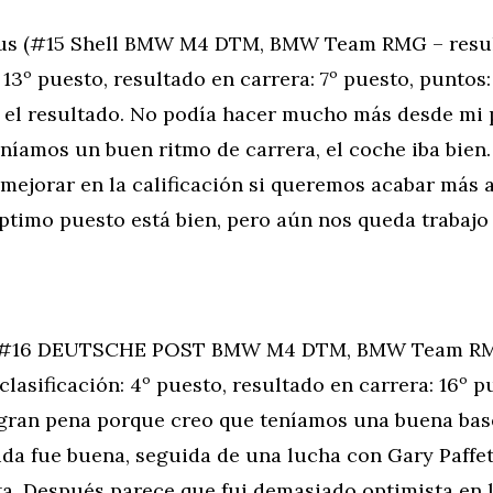
fus (#15 Shell BMW M4 DTM, BMW Team RMG – resu
: 13º puesto, resultado en carrera: 7º puesto, puntos:
 el resultado. No podía hacer mucho más desde mi 
Teníamos un buen ritmo de carrera, el coche iba bien
ejorar en la calificación si queremos acabar más a
éptimo puesto está bien, pero aún nos queda trabajo
 (#16 DEUTSCHE POST BMW M4 DTM, BMW Team RM
clasificación: 4º puesto, resultado en carrera: 16º p
a gran pena porque creo que teníamos una buena bas
ida fue buena, seguida de una lucha con Gary Paffet
ta. Después parece que fui demasiado optimista en 