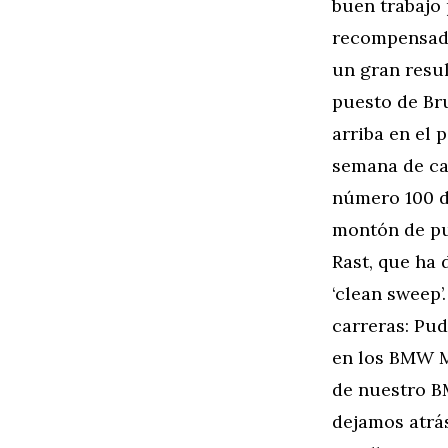
buen trabajo 
recompensado
un gran resu
puesto de Br
arriba en el 
semana de ca
número 100 d
montón de pu
Rast, que ha
‘clean sweep’
carreras: Pu
en los BMW M
de nuestro B
dejamos atrás