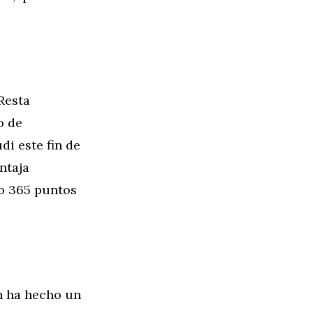
 Resta
o de
i este fin de
ntaja
o 365 puntos
n ha hecho un