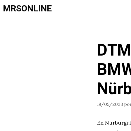
Saltar
MRSONLINE
al
contenido
DTM 
BMW 
Nürb
19/05/2023
po
En Nürburgrin