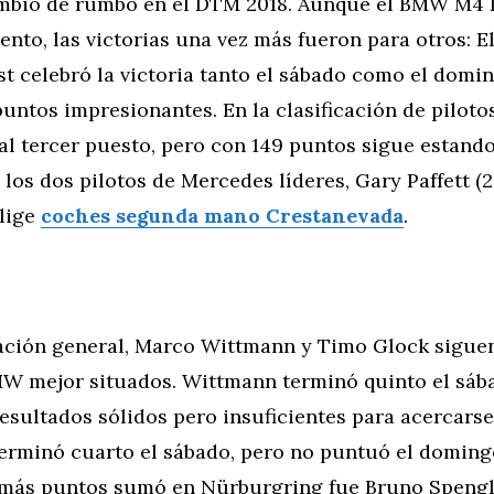
mbio de rumbo en el DTM 2018. Aunque el BMW M4
nto, las victorias una vez más fueron para otros: El
t celebró la victoria tanto el sábado como el domi
ntos impresionantes. En la clasificación de piloto
al tercer puesto, pero con 149 puntos sigue estand
 los dos pilotos de Mercedes líderes, Gary Paffett (2
Elige
coches segunda mano Crestanevada
.
icación general, Marco Wittmann y Timo Glock sigue
MW mejor situados. Wittmann terminó quinto el sáb
esultados sólidos pero insuficientes para acercarse 
erminó cuarto el sábado, pero no puntuó el domingo
ás puntos sumó en Nürburgring fue Bruno Spengle