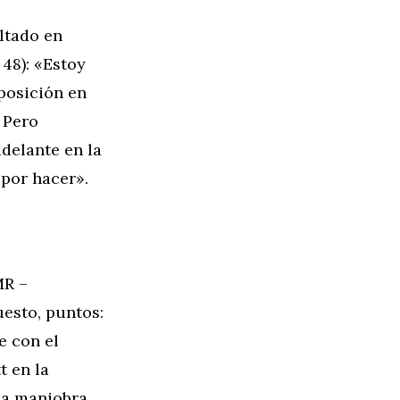
ltado en
 48): «Estoy
posición en
. Pero
delante en la
 por hacer».
R –
uesto, puntos:
e con el
t en la
la maniobra