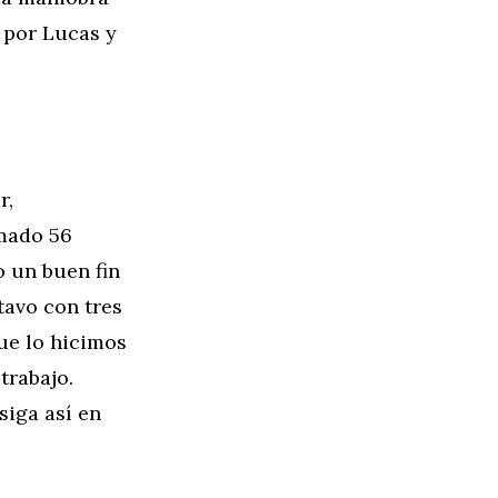
o por Lucas y
r,
umado 56
o un buen fin
tavo con tres
ue lo hicimos
trabajo.
siga así en