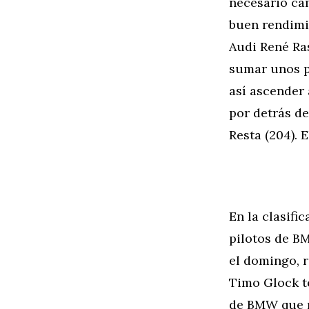
necesario ca
buen rendimie
Audi René Ras
sumar unos pu
así ascender 
por detrás de
Resta (204). 
En la clasif
pilotos de B
el domingo, r
Timo Glock t
de BMW que m