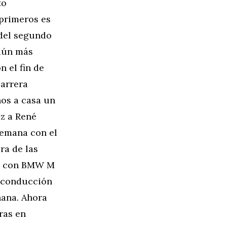
to
primeros es
 del segundo
 aún más
n el fin de
carrera
os a casa un
z a René
semana con el
ra de las
do con BMW M
 conducción
ana. Ahora
ras en