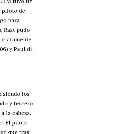
 DTM tuvo un
 piloto de
ngo para
s, Rast pudo
o claramente
06) y Paul di
n siendo los
ado y tercero
a la cabeza.
. El piloto
r, que tras