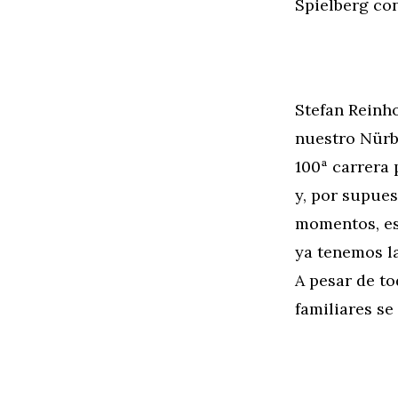
Spielberg con
Stefan Reinh
nuestro Nürbu
100ª carrera
y, por supue
momentos, est
ya tenemos la
A pesar de to
familiares s