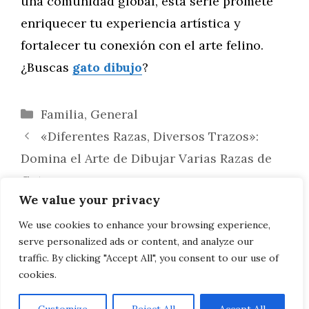
una comunidad global, esta serie promete
enriquecer tu experiencia artística y
fortalecer tu conexión con el arte felino.
¿Buscas
gato dibujo
?
Categorías
Familia
,
General
«Diferentes Razas, Diversos Trazos»:
Domina el Arte de Dibujar Varias Razas de
Gatos
We value your privacy
Transforma Tus Dibujos de Gatos en
Stickers: Guía para Diseñar y Comercializar
We use cookies to enhance your browsing experience,
serve personalized ads or content, and analyze our
tus Creaciones
traffic. By clicking "Accept All", you consent to our use of
cookies.