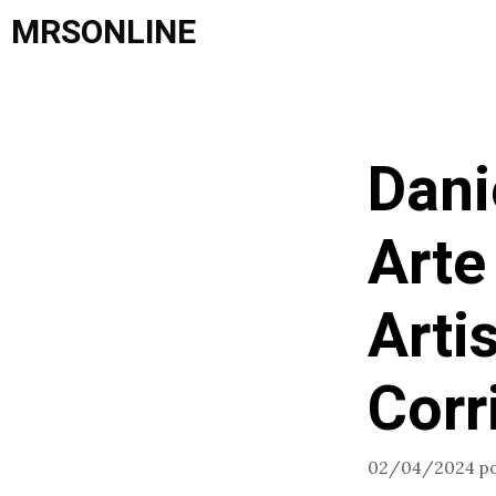
Saltar
MRSONLINE
al
contenido
Dani
Arte
Arti
Corr
02/04/2024
p