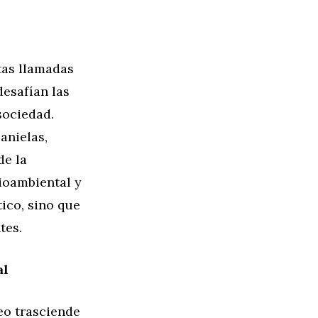
tas llamadas
desafían las
sociedad.
anielas,
de la
ioambiental y
ico, sino que
tes.
al
eo trasciende