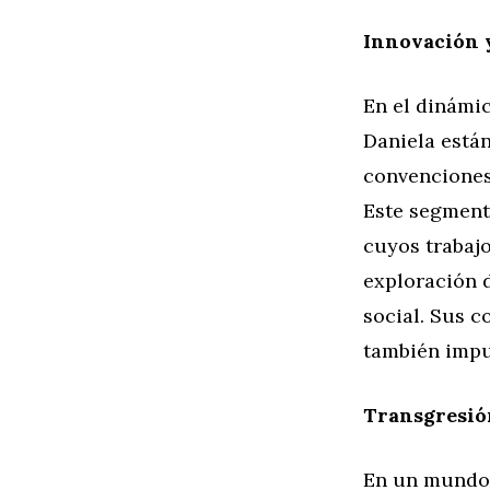
Innovación 
En el dinámi
Daniela están
convenciones
Este segmento
cuyos trabaj
exploración 
social. Sus c
también impu
Transgresión
En un mundo 