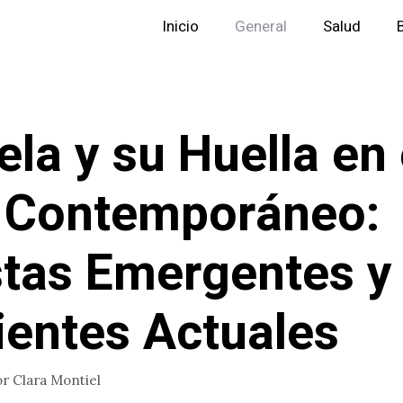
Inicio
General
Salud
ela y su Huella en 
 Contemporáneo:
stas Emergentes y
ientes Actuales
or
Clara Montiel