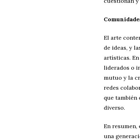
cuestionan y
Comunidades 
El arte cont
de ideas, y l
artísticas. E
liderados o i
mutuo y la cr
redes colabor
que también c
diverso.
En resumen, e
una generaci