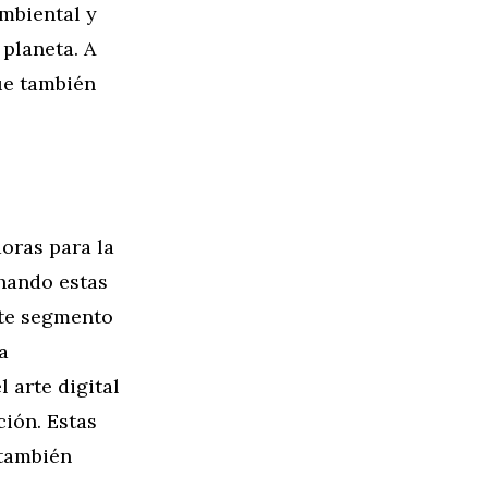
mbiental y
planeta. A
que también
oras para la
chando estas
ste segmento
a
l arte digital
ción. Estas
 también