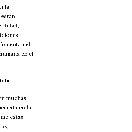
n la
 están
entidad,
siciones
 fomentan el
a humana en el
iela
 en muchas
s está en la
ómo estas
ras,