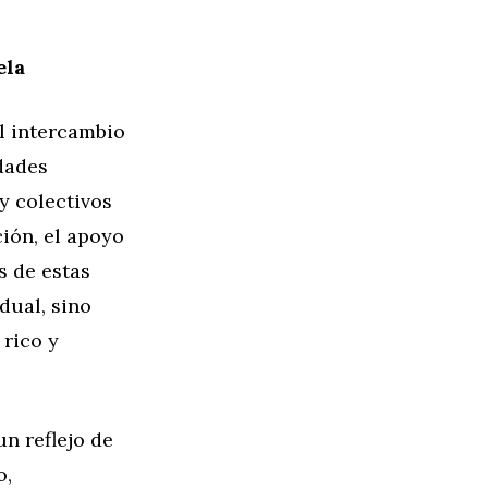
ela
l intercambio
dades
y colectivos
ión, el apoyo
s de estas
dual, sino
 rico y
n reflejo de
o,