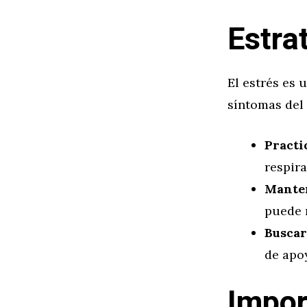
Estra
El estrés es
síntomas del 
Practi
respira
Manten
puede r
Buscar
de apo
Impor