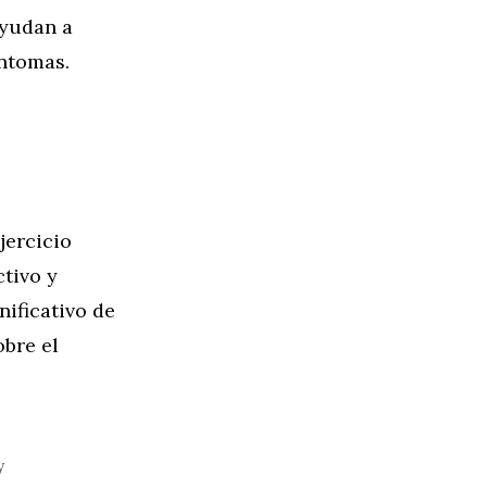
ayudan a
íntomas.
jercicio
tivo y
nificativo de
obre el
y