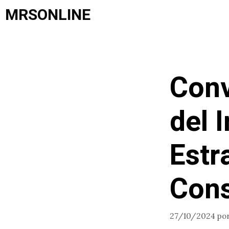
Saltar
MRSONLINE
al
contenido
Conv
del I
Estr
Cons
27/10/2024
po