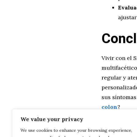
Evalua
ajustar
Concl
Vivir con el 
multifacético
regular y at
personalizado
sus síntomas 
colon
?
We value your privacy
Categorías
General
,
Sal
We use cookies to enhance your browsing experience,
Avances Rec