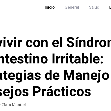
Inicio
General
Salud
ivir con el Síndr
ntestino Irritable:
ategias de Manejo
ejos Prácticos
r
Clara Montiel