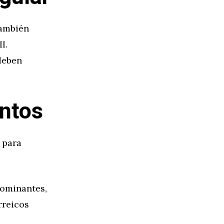
también
I.
deben
ntos
 para
ominantes,
rreicos