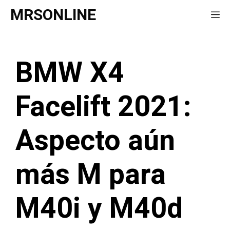
Saltar
MRSONLINE
Me
al
contenido
BMW X4
Facelift 2021:
Aspecto aún
más M para
M40i y M40d