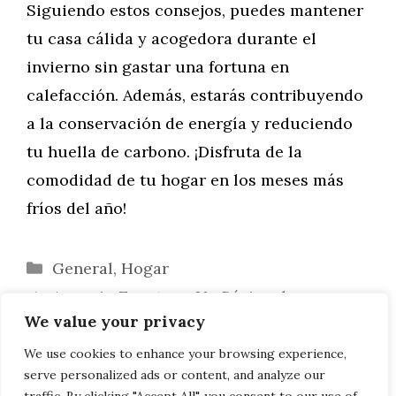
Siguiendo estos consejos, puedes mantener
tu casa cálida y acogedora durante el
invierno sin gastar una fortuna en
calefacción. Además, estarás contribuyendo
a la conservación de energía y reduciendo
tu huella de carbono. ¡Disfruta de la
comodidad de tu hogar en los meses más
fríos del año!
Categorías
General
,
Hogar
Armario Zapatero: Un Básico de
We value your privacy
Almacenaje del Diseño de Interiores
Chimeneas Eléctricas: Calidez y Diseño
We use cookies to enhance your browsing experience,
serve personalized ads or content, and analyze our
para Tu Hogar